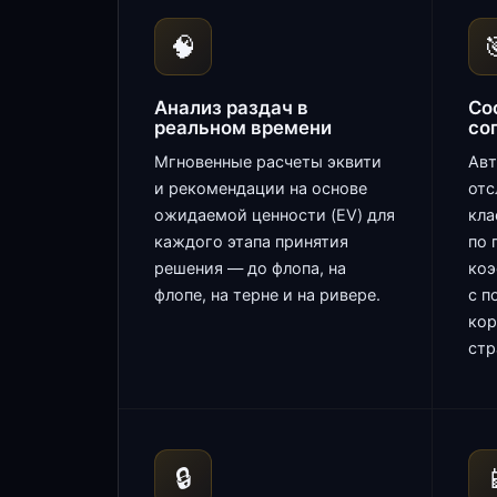
🧠

Анализ раздач в
Со
реальном времени
со
Мгновенные расчеты эквити
Авт
и рекомендации на основе
отс
ожидаемой ценности (EV) для
кла
каждого этапа принятия
по 
решения — до флопа, на
коэ
флопе, на терне и на ривере.
с п
кор
стр
🔒
