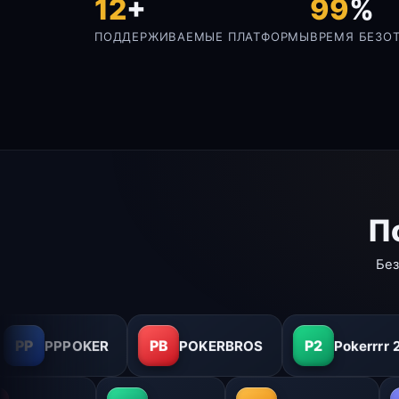
12
+
99
%
ПОДДЕРЖИВАЕМЫЕ ПЛАТФОРМЫ
ВРЕМЯ БЕЗО
П
Без
P
PB
P2
PPPOKER
POKERBROS
Pokerrrr 2