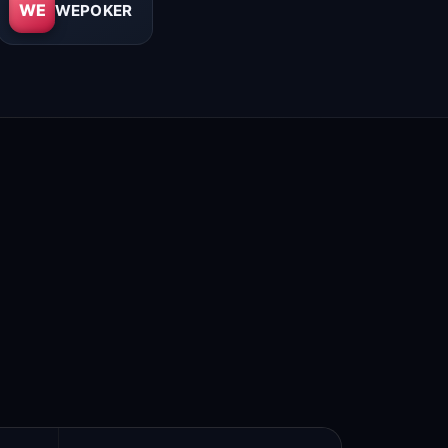
WE
WEPOKER