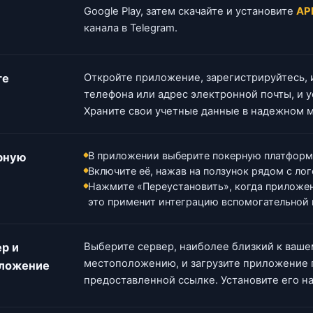
Google Play, затем скачайте и установите
AP
канала в Telegram.
те
Откройте приложение, зарегистрируйтесь, 
телефона или адрес электронной почты, и 
Храните свои учетные данные в надежном м
В приложении выберите покерную платформу
рную
Включите её, нажав на ползунок рядом с л
Нажмите «Переустановить», когда приложен
это применит интеграцию вспомогательной
р и
Выберите сервер, наиболее близкий к ваш
местоположению, и загрузите приложение
иложение
предоставленной ссылке. Установите его на