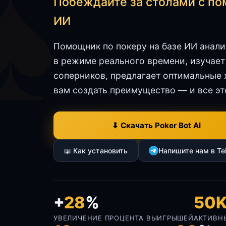
♠
Побеждайте за столами с п
ИИ
Помощник по покеру на базе ИИ анал
в режиме реального времени, изучает
соперников, предлагает оптимальные 
вам создать преимущество — и все эт
⬇ Скачать Poker Bot AI
📖 Как установить
Напишите нам в Te
+
28
%
50
УВЕЛИЧЕНИЕ ПРОЦЕНТА ВЫИГРЫШЕЙ
АКТИВН