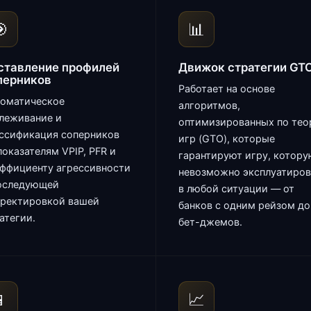

📊
ставление профилей
Движок стратегии GT
перников
Работает на основе
оматическое
алгоритмов,
леживание и
оптимизированных по тео
ссификация соперников
игр (GTO), которые
показателям VPIP, PFR и
гарантируют игру, котору
ффициенту агрессивности
невозможно эксплуатиров
оследующей
в любой ситуации — от
ректировкой вашей
банков с одним рейзом до
атегии.
бет-джемов.

📈