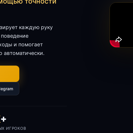
омощью точности
изирует каждую руку
 поведение
ходы и помогает
о автоматически.
legram
K
+
ЫХ ИГРОКОВ