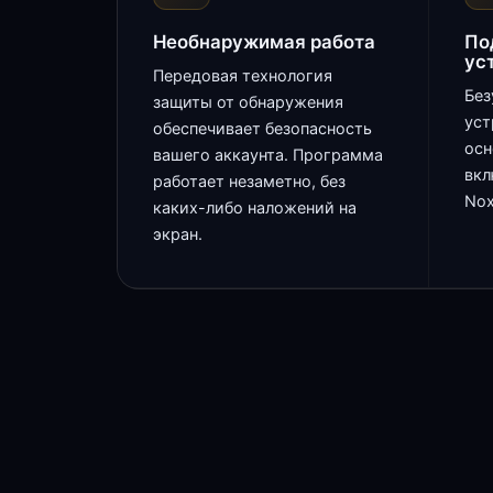
Необнаружимая работа
По
ус
Передовая технология
Без
защиты от обнаружения
уст
обеспечивает безопасность
осн
вашего аккаунта. Программа
вкл
работает незаметно, без
Nox
каких-либо наложений на
экран.