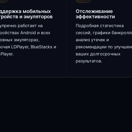
ддержка мобильных
Отслеживание
тройств и эмуляторов
эффективности
упречно работает на
Подробная статистика
ройствах Android и всех
сессий, графики банкролл
овных эмуляторах,
анализ утечек и
ючая LDPlayer, BlueStacks и
рекомендации по улучше
Player.
ваших долгосрочных
результатов.